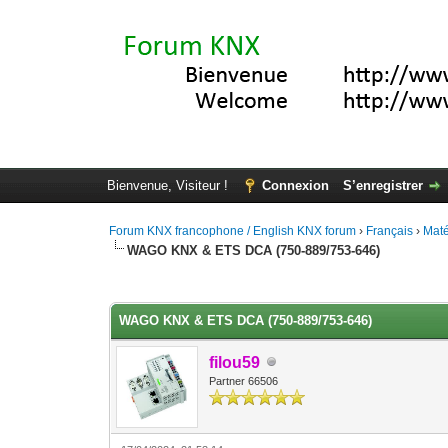
Bienvenue, Visiteur !
Connexion
S’enregistrer
Forum KNX francophone / English KNX forum
›
Français
›
Maté
WAGO KNX & ETS DCA (750-889/753-646)
Moyenne : 0 (0 vote(s))
1
2
3
4
5
WAGO KNX & ETS DCA (750-889/753-646)
filou59
Partner 66506