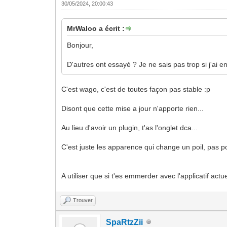
30/05/2024, 20:00:43
MrWaloo a écrit :
Bonjour,
D'autres ont essayé ? Je ne sais pas trop si j'ai env
C'est wago, c'est de toutes façon pas stable :p
Disont que cette mise a jour n'apporte rien...
Au lieu d'avoir un plugin, t'as l'onglet dca...
C'est juste les apparence qui change un poil, pas pou
A utiliser que si t'es emmerder avec l'applicatif actu
Trouver
SpaRtzZii