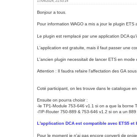
17/04/2024, 21:53:14
Bonjour a tous.
Pour information WAGO a mis a jour le plugin ETS ai
Le plugin est remplacé par une application DCA qu'
L'application est gratuite, mais il faut passer une c
L'ancien plugin necessitait de lancer ETS en mode c
Attention : Il faudra refaire l'affectation des GA so
Coté participant, on les trouve dans le catalogue en 
Ensuite on pourra choisir :
-le TP1-Module 753-646 v1.1 si on a que la borne
-l'IP-Router 750-889 & 753-646 v1.2 si on a un 88
L'application DCA est compatible avec ETS5 et
Pour le moment je n'ai pas encore converti de projet