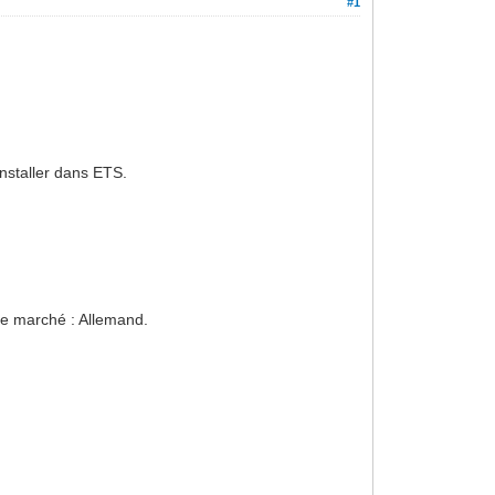
#1
'installer dans ETS.
 le marché : Allemand.