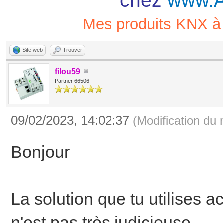
chez
www.A
Mes produits KNX
Site web
Trouver
filou59
Partner 66506
09/02/2023, 14:02:37
(Modification du
Bonjour
La solution que tu utilises 
n'est pas très judicieuse.