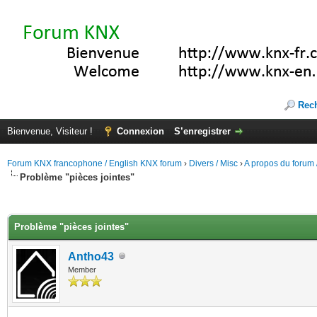
Rec
Bienvenue, Visiteur !
Connexion
S’enregistrer
Forum KNX francophone / English KNX forum
›
Divers / Misc
›
A propos du forum /
Problème "pièces jointes"
(s))
Problème "pièces jointes"
Antho43
Member