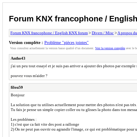
Forum KNX francophone / Englis
Forum KNX francophone / English KNX forum
>
Divers / Misc
>
A propos du
Version complète :
Problème "pièces jointes"
Vous consultez actuellement la version basse qualité d’un document.
Voir la version complète
avec le b
Antho43
j'ai un peu tout essayé et je suis pas arriver a ajouter des photos par exemple
pouvez vous m'aider ?
filou59
Bonjour
La solution que tu utilises actuellement pour mettre des photos n'est pas très
Tu fais je pense un simple copier coller ou tu glisses la photo dans ton mess
Les problèmes :
1) c'est que ca fait vite des post a rallonge
2) On ne peut pas ouvrir ou agrandir l'image, ce qui est problèmatique pour