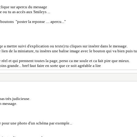
clique sur apercu du message
 ou tu as accès aux Smileys ...
boutons "poster la reponse .... apercu..."
e a mettre suivi d'explication ou texte) tu cliques sur insérer dans le message.
lien de la miniature, tu insères une balise image avec le bouton qui va bien puis tu 
 réel et qui prennent toutes la page, perso ca me soule et ca fait pire que mieux.
s grande... bref faut faire en sorte que ce soit agréable a lire
as très judicieuse.
on message.
ue pour une photo d'un schéma par exemple...