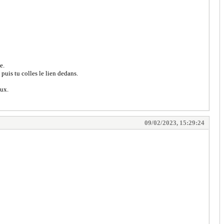
e.
puis tu colles le lien dedans.
eux.
09/02/2023, 15:29:24