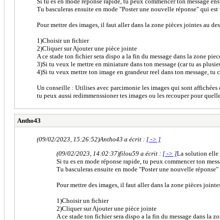
Si tu es en mode réponse rapide, tu peux commencer ton message ensu
Tu basculeras ensuite en mode "Poster une nouvelle réponse" qui est 
Pour mettre des images, il faut aller dans la zone pièces jointes au des
1)Choisir un fichier
2)Cliquer sur Ajouter une pièce jointe
A ce stade ton fichier sera dispo a la fin du message dans la zone piec
3)Si tu veux le mettre en miniature dans ton message (car tu as plusieu
4)Si tu veux mettre ton image en grandeur reel dans ton message, tu co
Un conseille : Utilises avec parcimonie les images qui sont affichées e
tu peux aussi redimmenssioner tes images ou les recouper pour quelle so
Antho43
(09/02/2023, 15:26:52)
Antho43 a écrit :
[ -> ]
(09/02/2023, 14:02:37)
filou59 a écrit :
[ -> ]
La solution elle 
Si tu es en mode réponse rapide, tu peux commencer ton mess
Tu basculeras ensuite en mode "Poster une nouvelle réponse" q
Pour mettre des images, il faut aller dans la zone pièces jointe
1)Choisir un fichier
2)Cliquer sur Ajouter une pièce jointe
A ce stade ton fichier sera dispo a la fin du message dans la z