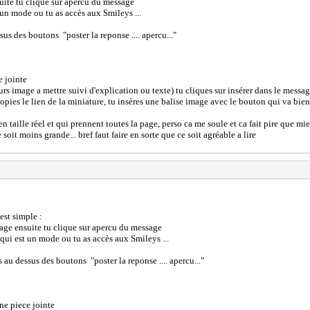
ite tu clique sur apercu du message
un mode ou tu as accès aux Smileys ...
sus des boutons "poster la reponse .... apercu..."
e jointe
rs image a mettre suivi d'explication ou texte) tu cliques sur insérer dans le messag
pies le lien de la miniature, tu insères une balise image avec le bouton qui va bien 
n taille réel et qui prennent toutes la page, perso ca me soule et ca fait pire que mi
it moins grande... bref faut faire en sorte que ce soit agréable a lire
est simple :
age ensuite tu clique sur apercu du message
ui est un mode ou tu as accès aux Smileys ...
s au dessus des boutons "poster la reponse .... apercu..."
one piece jointe