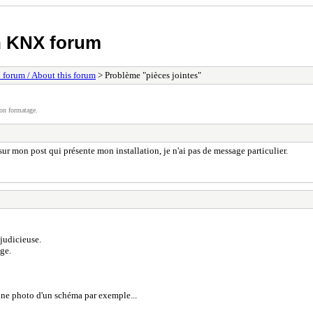
h KNX forum
 forum / About this forum
> Problème "pièces jointes"
on formatage.
 sur mon post qui présente mon installation, je n'ai pas de message particulier.
 judicieuse.
age.
 une photo d'un schéma par exemple...