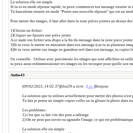
La solution elle est simple :
Si tu es en mode réponse rapide, tu peux commencer ton message ensuite tu 
Tu basculeras ensuite en mode "Poster une nouvelle réponse" qui est un mode
Pour mettre des images, il faut aller dans la zone pièces jointes au dessus des 
1)Choisir un fichier
2)Cliquer sur Ajouter une pièce jointe
A ce stade ton fichier sera dispo a la fin du message dans la zone piece jointe
3)Si tu veux le mettre en miniature dans ton message (car tu as plusieurs imag
4)Si tu veux mettre ton image en grandeur reel dans ton message, tu copies le 
Un conseille : Utilises avec parcimonie les images qui sont affichées en taille
tu peux aussi redimmenssioner tes images ou les recouper pour quelle soit moin
Antho43
(09/02/2023, 14:02:37)
filou59 a écrit :
[ -> ]
Bonjour
La solution que tu utilises actuellement pour mettre des photos n'est p
Tu fais je pense un simple copier coller ou tu glisses la photo dans t
Les problèmes :
1) c'est que ca fait vite des post a rallonge
2) On ne peut pas ouvrir ou agrandir l'image, ce qui est problèmatiq
La solution elle est simple :