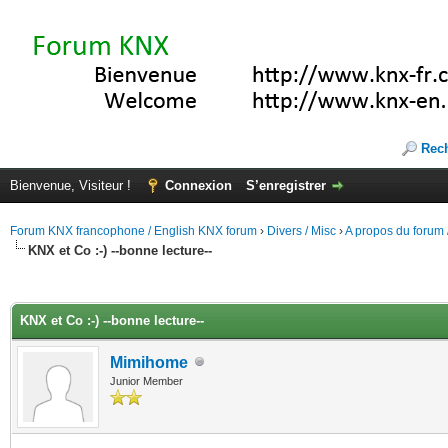
Rec
Bienvenue, Visiteur !
Connexion
S’enregistrer
Forum KNX francophone / English KNX forum
›
Divers / Misc
›
A propos du forum /
KNX et Co :-) --bonne lecture--
(s))
KNX et Co :-) --bonne lecture--
Mimihome
Junior Member