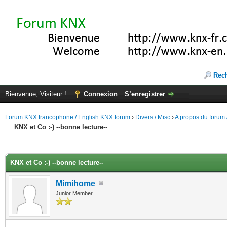
Rec
Bienvenue, Visiteur !
Connexion
S’enregistrer
Forum KNX francophone / English KNX forum
›
Divers / Misc
›
A propos du forum /
KNX et Co :-) --bonne lecture--
(s))
KNX et Co :-) --bonne lecture--
Mimihome
Junior Member