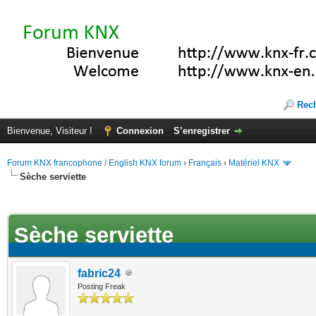
Rec
Bienvenue, Visiteur !
Connexion
S’enregistrer
Forum KNX francophone / English KNX forum
›
Français
›
Matériel KNX
Sèche serviette
(s))
Sèche serviette
fabric24
Posting Freak