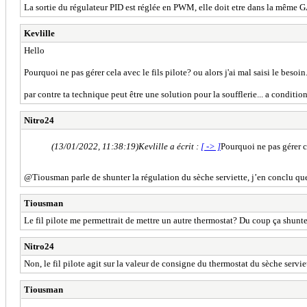
La sortie du régulateur PID est réglée en PWM, elle doit etre dans la mêm
Kevlille
Hello
Pourquoi ne pas gérer cela avec le fils pilote? ou alors j'ai mal saisi le besoin
par contre ta technique peut être une solution pour la soufflerie... a conditi
Nitro24
(13/01/2022, 11:38:19)
Kevlille a écrit :
[ -> ]
Pourquoi ne pas gérer ce
@Tiousman parle de shunter la régulation du sèche serviette, j’en conclu que l
Tiousman
Le fil pilote me permettrait de mettre un autre thermostat? Du coup ça shunterai
Nitro24
Non, le fil pilote agit sur la valeur de consigne du thermostat du sèche serviette
Tiousman