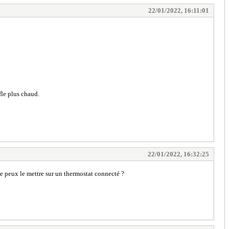
22/01/2022, 16:11:01
ffle plus chaud.
22/01/2022, 16:32:25
 Je peux le mettre sur un thermostat connecté ?