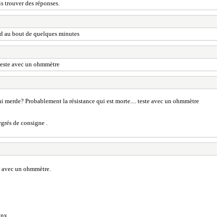
s trouver des réponses.
roid au bout de quelques minutes
. teste avec un ohmmètre
qui merde? Probablement la résistance qui est morte.... teste avec un ohmmètre
egrés de consigne .
ce avec un ohmmètre.
knx