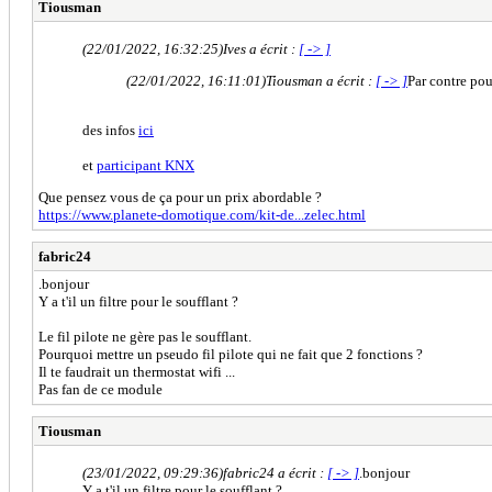
Tiousman
(22/01/2022, 16:32:25)
Ives a écrit :
[ -> ]
(22/01/2022, 16:11:01)
Tiousman a écrit :
[ -> ]
Par contre pou
des infos
ici
et
participant KNX
Que pensez vous de ça pour un prix abordable ?
https://www.planete-domotique.com/kit-de...zelec.html
fabric24
.bonjour
Y a t'il un filtre pour le soufflant ?
Le fil pilote ne gère pas le soufflant.
Pourquoi mettre un pseudo fil pilote qui ne fait que 2 fonctions ?
Il te faudrait un thermostat wifi ...
Pas fan de ce module
Tiousman
(23/01/2022, 09:29:36)
fabric24 a écrit :
[ -> ]
.bonjour
Y a t'il un filtre pour le soufflant ?