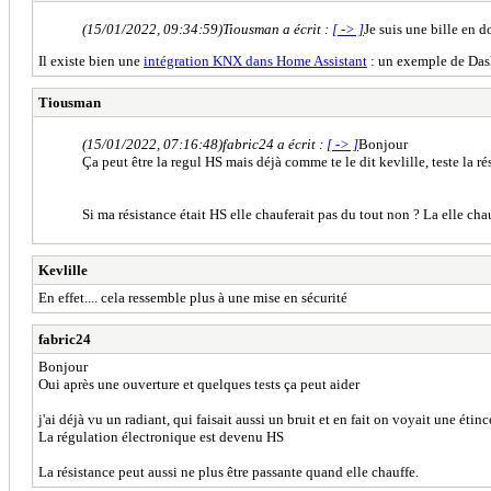
(15/01/2022, 09:34:59)
Tiousman a écrit :
[ -> ]
Je suis une bille en 
Il existe bien une
intégration KNX dans Home Assistant
: un exemple de Da
Tiousman
(15/01/2022, 07:16:48)
fabric24 a écrit :
[ -> ]
Bonjour
Ça peut être la regul HS mais déjà comme te le dit kevlille, teste la 
Si ma résistance était HS elle chauferait pas du tout non ? La elle cha
Kevlille
En effet.... cela ressemble plus à une mise en sécurité
fabric24
Bonjour
Oui après une ouverture et quelques tests ça peut aider
j'ai déjà vu un radiant, qui faisait aussi un bruit et en fait on voyait une étin
La régulation électronique est devenu HS
La résistance peut aussi ne plus être passante quand elle chauffe.