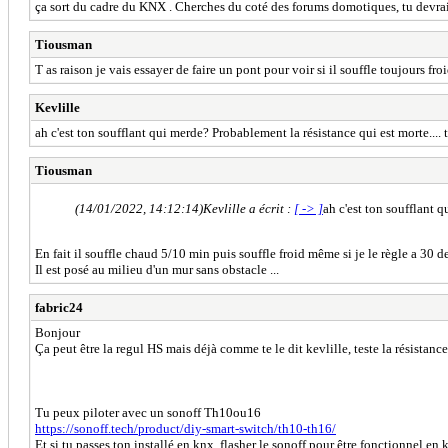
ça sort du cadre du KNX . Cherches du coté des forums domotiques, tu devrai
Tiousman
T as raison je vais essayer de faire un pont pour voir si il souffle toujours f
Kevlille
ah c'est ton soufflant qui merde? Probablement la résistance qui est morte...
Tiousman
(14/01/2022, 14:12:14)
Kevlille a écrit :
[ -> ]
ah c'est ton soufflant 
En fait il souffle chaud 5/10 min puis souffle froid même si je le règle a 30 d
Il est posé au milieu d'un mur sans obstacle ...
fabric24
Bonjour
Ça peut être la regul HS mais déjà comme te le dit kevlille, teste la résistan
Tu peux piloter avec un sonoff Th10ou16
https://sonoff.tech/product/diy-smart-switch/th10-th16/
Et si tu passes ton installé en knx, flasher le sonoff pour être fonctionnel en 