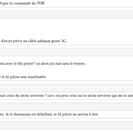
e GA que la commande du TOR.
.
on d'avoir prévu un câble adéquat genre 5G.
la avec le fils pilote? ou alors j'ai mal saisi le besoin.
e fil pilote sera inutilisable.
t celui du sèche serviette ? car c est peut celui sur le sèche serviette qui me le met 
. Si le thermostat est défaillant, le fil pilote ne servira à rien.