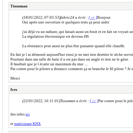
Tiousman
(18/01/2022, 07:03:53)
fabric24 a écrit :
[ -> ]
Bonjour
Oui après une ouverture et quelques tests ça peut aider
j'ai déjà vu un radiant, qui faisait aussi un bruit et en fait on voyait 
La régulation électronique est devenu HS
La résistance peut aussi ne plus être passante quand elle chauffe.
En fait je l ai démonté aujourd'hui etnsi je ne met rien derrière le sèche servie
Pourtant dans ma salle de bain il n est pas dans un angle et rien ne le gène .
Il faudrait que je l écarte un maximum du mur ....
Par contre pour le piloter a distance comment ça se branche le fil pilote ? Je
Merci
Ives
(22/01/2022, 16:11:01)
Tiousman a écrit :
[ -> ]
Par contre pour le pil
des infos
ici
et
participant KNX