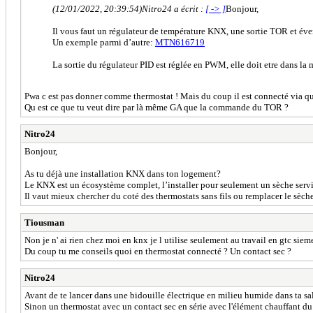
(12/01/2022, 20:39:54)
Nitro24 a écrit :
[ -> ]
Bonjour,
Il vous faut un régulateur de température KNX, une sortie TOR et éven
Un exemple parmi d’autre:
MTN616719
La sortie du régulateur PID est réglée en PWM, elle doit etre dans
Pwa c est pas donner comme thermostat ! Mais du coup il est connecté via qu
Qu est ce que tu veut dire par là même GA que la commande du TOR ?
Nitro24
Bonjour,
As tu déjà une installation KNX dans ton logement?
Le KNX est un écosystème complet, l’installer pour seulement un sèche servi
Il vaut mieux chercher du coté des thermostats sans fils ou remplacer le sèch
Tiousman
Non je n' ai rien chez moi en knx je l utilise seulement au travail en gtc siem
Du coup tu me conseils quoi en thermostat connecté ? Un contact sec ?
Nitro24
Avant de te lancer dans une bidouille électrique en milieu humide dans ta sall
Sinon un thermostat avec un contact sec en série avec l'élément chauffant du ra