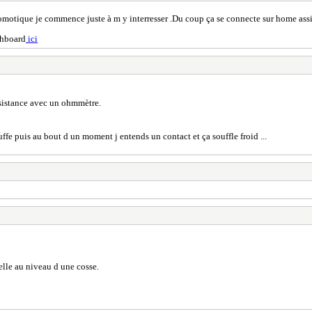
domotique je commence juste à m y interresser .Du coup ça se connecte sur home assi
shboard
ici
résistance avec un ohmmètre.
uffe puis au bout d un moment j entends un contact et ça souffle froid ...
celle au niveau d une cosse.