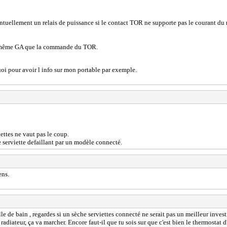
tuellement un relais de puissance si le contact TOR ne supporte pas le courant du r
 la même GA que la commande du TOR.
oi pour avoir l info sur mon portable par exemple.
ettes ne vaut pas le coup.
e serviette defaillant par un modèle connecté.
ens.
e de bain , regardes si un sèche serviettes connecté ne serait pas un meilleur inves
diateur, ça va marcher. Encore faut-il que tu sois sur que c'est bien le thermostat d'