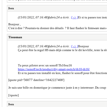
Ives
(15/01/2022, 07:16:48)
fabric24 a écrit :
[ -> ]
Et si tu passes ton ins
Bonjour ,
C'est à dire ? Pourrais-tu donner des détails ? Il faut flasher le firmware m
Tiousman
(15/01/2022, 07:16:48)
fabric24 a écrit :
[ -> ]
Bonjour
Ça peut être la regul HS mais déjà comme te le dit kevlille, teste la 
Tu peux piloter avec un sonoff Th10ou16
https://sonoff.tech/product/diy-smart-switch/th10-th16/
Et si tu passes ton installé en knx, flasher le sonoff pour être fonctio
[quote pid='56077' dateline='1642227408']
Je suis une bille en domotique je commence juste à m y interresser .Du coup 
[/quote]
Ives