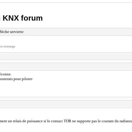
h KNX forum
Sèche serviette
on formatage.
déconne.
jouterais pour piloter
ent un relais de puissance si le contact TOR ne supporte pas le courant du radiateu