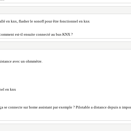
tallé en knx, flasher le sonoff pour être fonctionnel en knx
ais comment est-il ensuite connecté au bus KNX ?
résistance avec un ohmmètre.
nnel en knx
ça se connecte sur home assistant par exemple ? Pilotable a distance depuis n impor