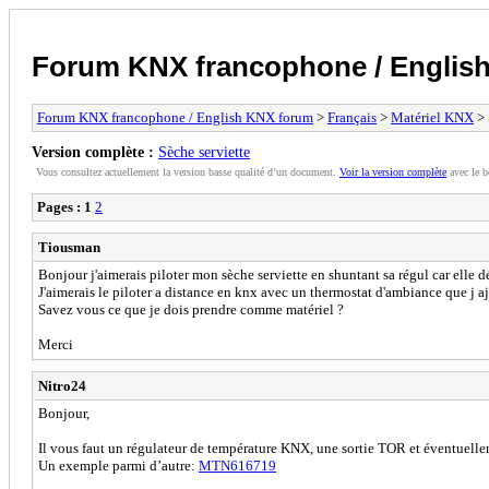
Forum KNX francophone / Englis
Forum KNX francophone / English KNX forum
>
Français
>
Matériel KNX
> 
Version complète :
Sèche serviette
Vous consultez actuellement la version basse qualité d’un document.
Voir la version complète
avec le b
Pages :
1
2
Tiousman
Bonjour j'aimerais piloter mon sèche serviette en shuntant sa régul car elle 
J'aimerais le piloter a distance en knx avec un thermostat d'ambiance que j a
Savez vous ce que je dois prendre comme matériel ?
Merci
Nitro24
Bonjour,
Il vous faut un régulateur de température KNX, une sortie TOR et éventuellem
Un exemple parmi d’autre:
MTN616719