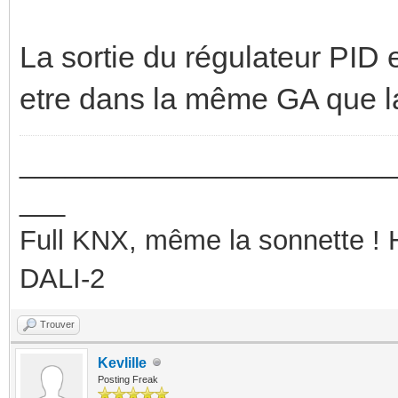
La sortie du régulateur PID 
etre dans la même GA que
_________________________
___
Full KNX, même la sonnette !
DALI-2
Trouver
Kevlille
Posting Freak