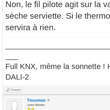
Non, le fil pilote agit sur l
sèche serviette. Si le thermost
servira à rien.
_________________________
___
Full KNX, même la sonnette !
DALI-2
Trouver
Tiousman
Junior Member