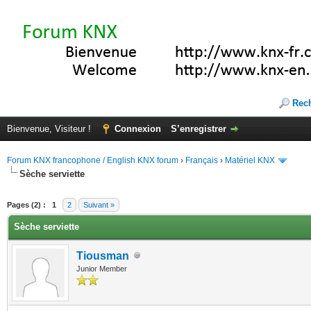
Rec
Bienvenue, Visiteur !
Connexion
S’enregistrer
Forum KNX francophone / English KNX forum
›
Français
›
Matériel KNX
Sèche serviette
(s))
Pages (2) :
1
2
Suivant »
Sèche serviette
Tiousman
Junior Member