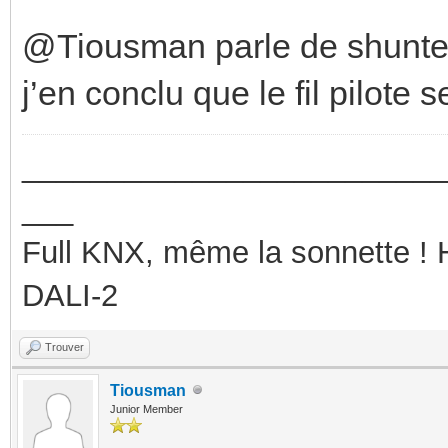
@Tiousman parle de shunter 
j’en conclu que le fil pilote s
_________________________
___
Full KNX, même la sonnette !
DALI-2
Trouver
Tiousman
Junior Member