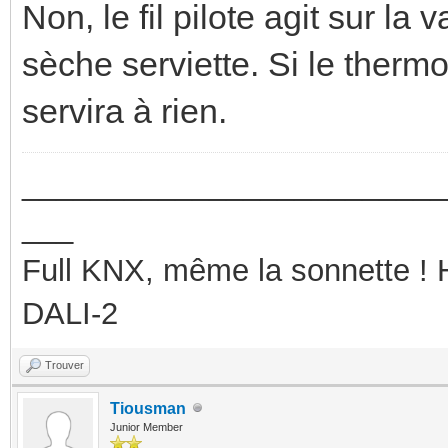
Non, le fil pilote agit sur l
sèche serviette. Si le thermost
servira à rien.
_________________________
___
Full KNX, même la sonnette !
DALI-2
Trouver
Tiousman
Junior Member