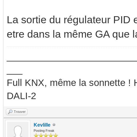
La sortie du régulateur PID 
etre dans la même GA que
_________________________
___
Full KNX, même la sonnette !
DALI-2
Trouver
Kevlille
Posting Freak