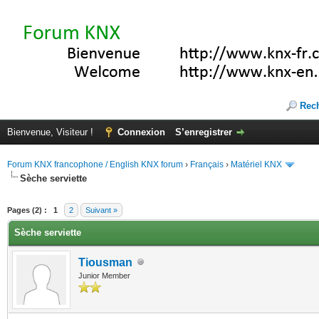
Rec
Bienvenue, Visiteur !
Connexion
S’enregistrer
Forum KNX francophone / English KNX forum
›
Français
›
Matériel KNX
Sèche serviette
(s))
Pages (2) :
1
2
Suivant »
Sèche serviette
Tiousman
Junior Member