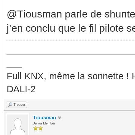
@Tiousman parle de shunter 
j’en conclu que le fil pilote s
_________________________
___
Full KNX, même la sonnette !
DALI-2
Trouver
Tiousman
Junior Member