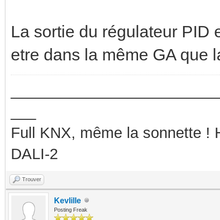
La sortie du régulateur PID 
etre dans la même GA que
_________________________
___
Full KNX, même la sonnette !
DALI-2
Trouver
Kevlille
Posting Freak