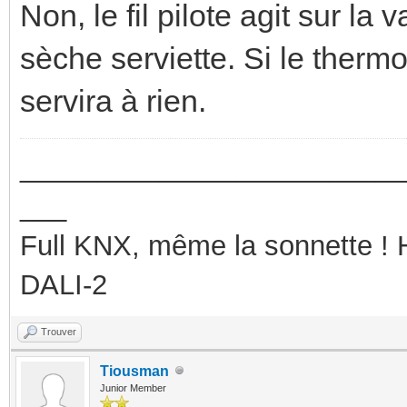
Non, le fil pilote agit sur l
sèche serviette. Si le thermost
servira à rien.
_________________________
___
Full KNX, même la sonnette !
DALI-2
Trouver
Tiousman
Junior Member