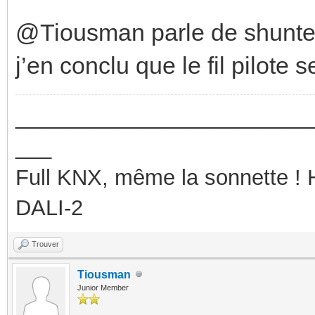
@Tiousman parle de shunter 
j’en conclu que le fil pilote s
_________________________
___
Full KNX, même la sonnette !
DALI-2
Trouver
Tiousman
Junior Member