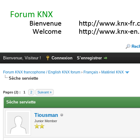
Rec
Bienvenue, Visiteur !
Connexion
S’enregistrer
Forum KNX francophone / English KNX forum
›
Français
›
Matériel KNX
Sèche serviette
(s))
Pages (2) :
1
2
Suivant »
Sèche serviette
Tiousman
Junior Member