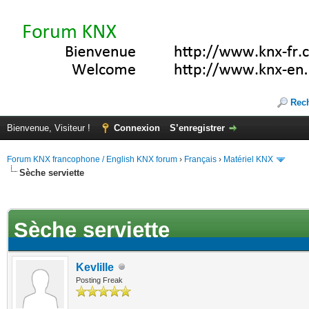
Rec
Bienvenue, Visiteur !
Connexion
S’enregistrer
Forum KNX francophone / English KNX forum
›
Français
›
Matériel KNX
Sèche serviette
(s))
Sèche serviette
Kevlille
Posting Freak