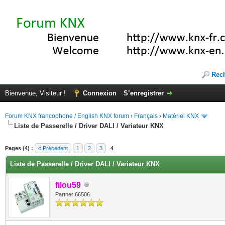
Rec
Bienvenue, Visiteur !
Connexion
S’enregistrer
Forum KNX francophone / English KNX forum
›
Français
›
Matériel KNX
Liste de Passerelle / Driver DALI / Variateur KNX
(s))
Pages (4) :
« Précédent
1
2
3
4
Liste de Passerelle / Driver DALI / Variateur KNX
filou59
Partner 66506