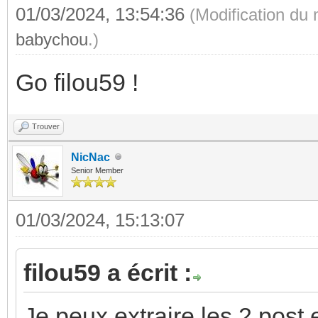
01/03/2024, 13:54:36
(Modification du
babychou
.)
Go filou59 !
Trouver
NicNac
Senior Member
01/03/2024, 15:13:07
filou59 a écrit :
Je peux extraire les 2 post 