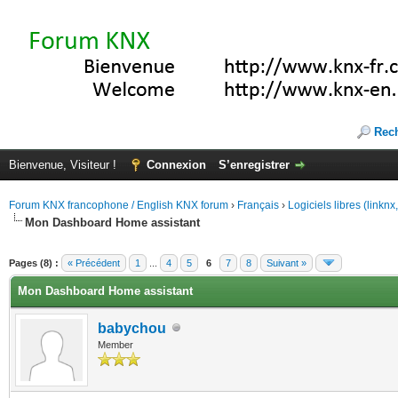
Rec
Bienvenue, Visiteur !
Connexion
S’enregistrer
Forum KNX francophone / English KNX forum
›
Français
›
Logiciels libres (linkn
Mon Dashboard Home assistant
(s))
Pages (8) :
« Précédent
1
...
4
5
6
7
8
Suivant »
Mon Dashboard Home assistant
babychou
Member