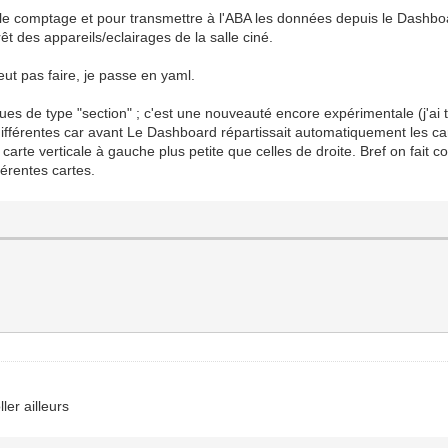
r le comptage et pour transmettre à l'ABA les données depuis le Dash
rêt des appareils/eclairages de la salle ciné.
 peut pas faire, je passe en yaml.
 vues de type "section" ; c'est une nouveauté encore expérimentale (j'a
différentes car avant Le Dashboard répartissait automatiquement les cart
carte verticale à gauche plus petite que celles de droite. Bref on fait 
férentes cartes.
ler ailleurs