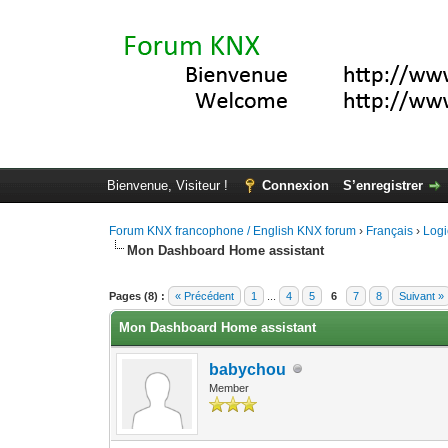
Bienvenue, Visiteur !
Connexion
S’enregistrer
Forum KNX francophone / English KNX forum
›
Français
›
Logi
Mon Dashboard Home assistant
Moyenne : 5 (2 vote(s))
1
2
3
4
5
Pages (8) :
« Précédent
1
...
4
5
6
7
8
Suivant »
Mon Dashboard Home assistant
babychou
Member