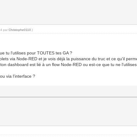
14 par
Christophe0110
.)
que tu l'utilises pour TOUTES tes GA ?
olets via Node-RED et je vois déjà la puissance du truc et ce qu'il per
ton dashboard est lié à un flow Node-RED ou est-ce que tu ne l'utilise
u via l'interface ?