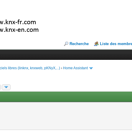
Recherche
Liste des membr
ciels libres (linknx, knxweb, pKNyX,...)
›
Home Assistant