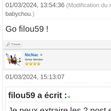
01/03/2024, 13:54:36
(Modification du
babychou
.)
Go filou59 !
Trouver
NicNac
Senior Member
01/03/2024, 15:13:07
filou59 a écrit :
Je peux extraire les 2 post 