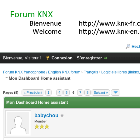
Rec
Bienvenue, Visiteur !
Connexion
S’enregistrer
Forum KNX francophone / English KNX forum
›
Français
›
Logiciels libres (linkn
Mon Dashboard Home assistant
(s))
Pages (8) :
« Précédent
1
...
4
5
6
7
8
Suivant »
Mon Dashboard Home assistant
babychou
Member