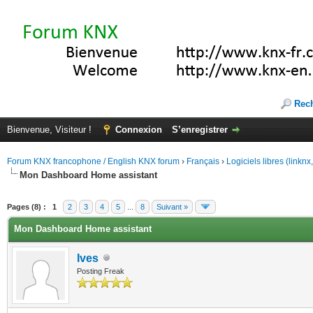
Rec
Bienvenue, Visiteur !
Connexion
S’enregistrer
Forum KNX francophone / English KNX forum
›
Français
›
Logiciels libres (linkn
Mon Dashboard Home assistant
(s))
Pages (8) :
1
2
3
4
5
...
8
Suivant »
Mon Dashboard Home assistant
Ives
Posting Freak