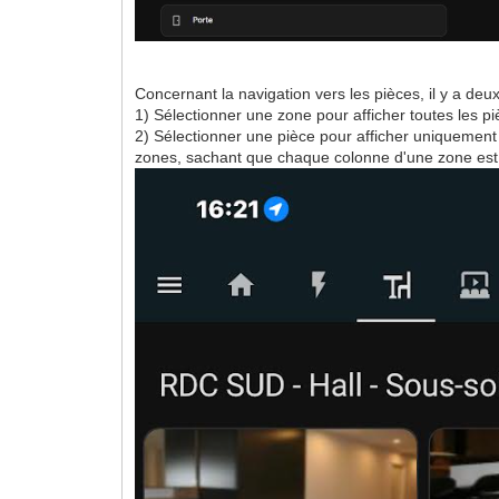
Concernant la navigation vers les pièces, il y a deux 
1) Sélectionner une zone pour afficher toutes les p
2) Sélectionner une pièce pour afficher uniquement l
zones, sachant que chaque colonne d'une zone est