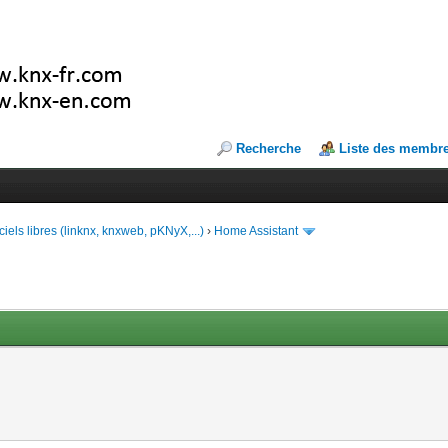
Recherche
Liste des membr
ciels libres (linknx, knxweb, pKNyX,...)
›
Home Assistant