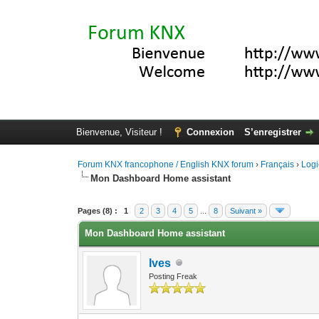
Bienvenue, Visiteur !
Connexion
S’enregistrer
Forum KNX francophone / English KNX forum
›
Français
›
Logi
Mon Dashboard Home assistant
Moyenne : 5 (2 vote(s))
1
2
3
4
5
Pages (8) :
1
2
3
4
5
...
8
Suivant »
Mon Dashboard Home assistant
Ives
Posting Freak