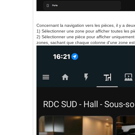
Concernant la navigation vers les pièces, il y a deux 
1) Sélectionner une zone pour afficher toutes les p
2) Sélectionner une pièce pour afficher uniquement l
zones, sachant que chaque colonne d'une zone est