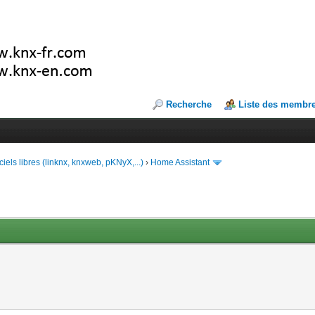
Recherche
Liste des membr
ciels libres (linknx, knxweb, pKNyX,...)
›
Home Assistant