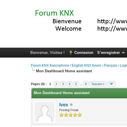
Bienvenue, Visiteur !
Connexion
S’enregistrer
Forum KNX francophone / English KNX forum
›
Français
›
Logi
Mon Dashboard Home assistant
Moyenne : 5 (2 vote(s))
1
2
3
4
5
Pages (8) :
1
2
3
4
5
...
8
Suivant »
Mon Dashboard Home assistant
Ives
Posting Freak