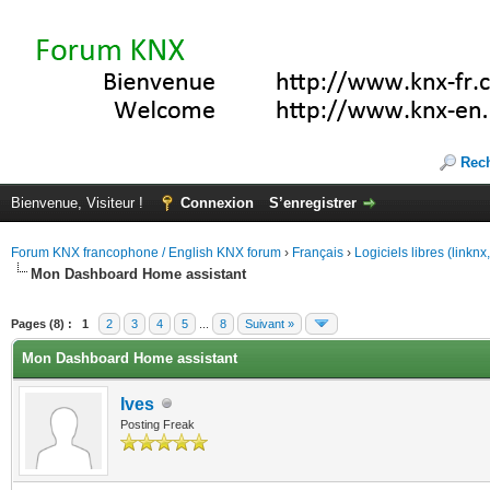
Rec
Bienvenue, Visiteur !
Connexion
S’enregistrer
Forum KNX francophone / English KNX forum
›
Français
›
Logiciels libres (linkn
Mon Dashboard Home assistant
(s))
Pages (8) :
1
2
3
4
5
...
8
Suivant »
Mon Dashboard Home assistant
Ives
Posting Freak