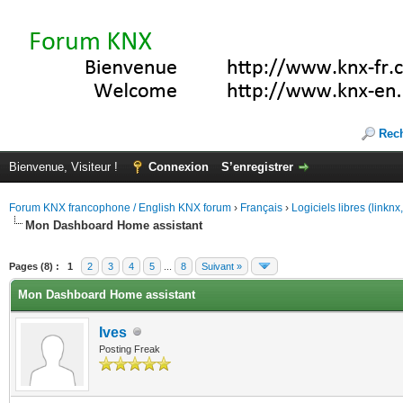
Rec
Bienvenue, Visiteur !
Connexion
S’enregistrer
Forum KNX francophone / English KNX forum
›
Français
›
Logiciels libres (linkn
Mon Dashboard Home assistant
(s))
Pages (8) :
1
2
3
4
5
...
8
Suivant »
Mon Dashboard Home assistant
Ives
Posting Freak