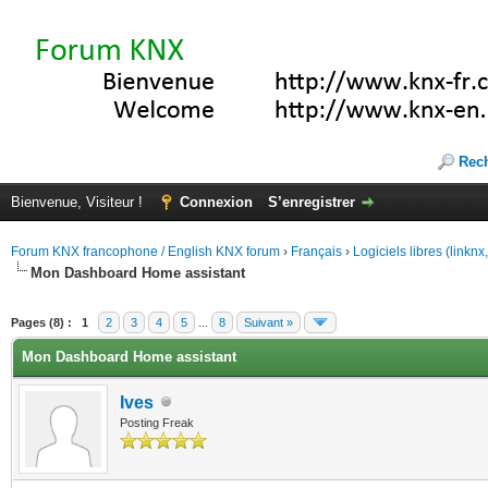
Rec
Bienvenue, Visiteur !
Connexion
S’enregistrer
Forum KNX francophone / English KNX forum
›
Français
›
Logiciels libres (linkn
Mon Dashboard Home assistant
(s))
Pages (8) :
1
2
3
4
5
...
8
Suivant »
Mon Dashboard Home assistant
Ives
Posting Freak