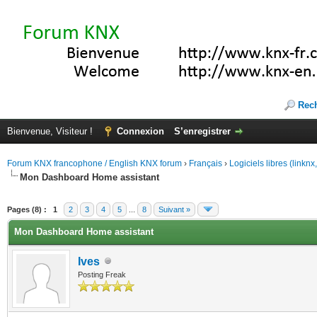
Rec
Bienvenue, Visiteur !
Connexion
S’enregistrer
Forum KNX francophone / English KNX forum
›
Français
›
Logiciels libres (linkn
Mon Dashboard Home assistant
(s))
Pages (8) :
1
2
3
4
5
...
8
Suivant »
Mon Dashboard Home assistant
Ives
Posting Freak