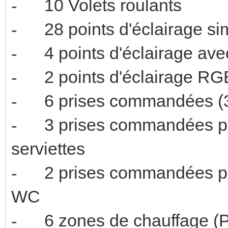
10 Volets 
-
28 points d'é
-
4 points d'écl
-
2 points d'
-
6 prises comman
-
3 prises commandées p
-
serviette
2 prises commandées 
-
W
6 zones de chauffage 
-