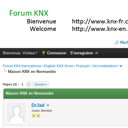
Rec
Bienvenue, Visiteur !
Connexion
S’enregistrer
Forum KNX francophone / English KNX forum
›
Français
›
Vos installations
Maison KNX en Normandie
(s))
Pages (2) :
1
2
Suivant »
Maison KNX en Normandie
DrJad
Junior Member