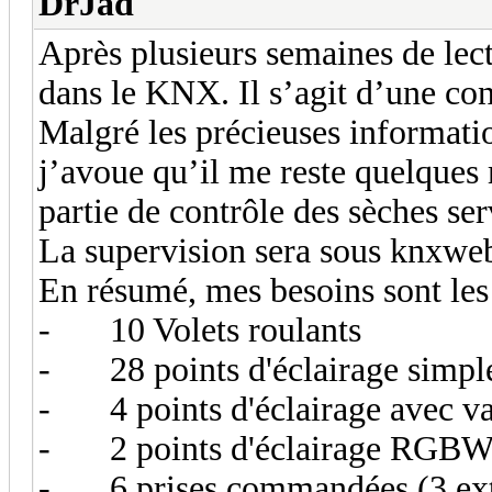
DrJad
Après plusieurs semaines de lectu
dans le KNX. Il s’agit d’une co
Malgré les précieuses informati
j’avoue qu’il me reste quelques
partie de contrôle des sèches s
La supervision sera sous knxweb
En résumé, mes besoins sont les 
-
10 Volets r
-
28 points d'éc
-
4 points d'écla
-
2 points d'é
-
6 prises commandé