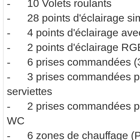
10 Volets 
-
28 points d'é
-
4 points d'écl
-
2 points d'
-
6 prises comman
-
3 prises commandées p
-
serviette
2 prises commandées 
-
W
6 zones de chauffage 
-