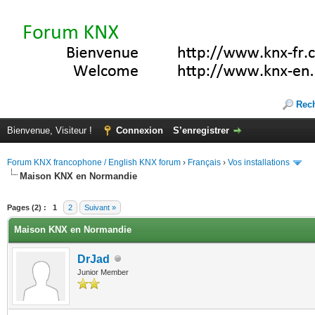
Rec
Bienvenue, Visiteur !
Connexion
S’enregistrer
Forum KNX francophone / English KNX forum
›
Français
›
Vos installations
Maison KNX en Normandie
(s))
Pages (2) :
1
2
Suivant »
Maison KNX en Normandie
DrJad
Junior Member