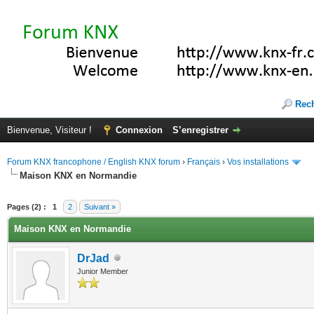
Rec
Bienvenue, Visiteur !
Connexion
S’enregistrer
Forum KNX francophone / English KNX forum
›
Français
›
Vos installations
Maison KNX en Normandie
(s))
Pages (2) :
1
2
Suivant »
Maison KNX en Normandie
DrJad
Junior Member