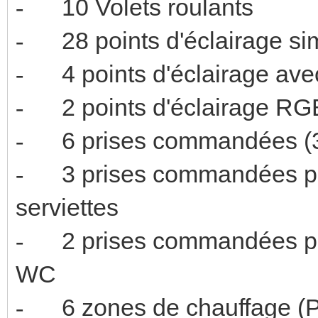
10 Volets 
-
28 points d'é
-
4 points d'écl
-
2 points d'
-
6 prises comman
-
3 prises commandées p
-
serviette
2 prises commandées 
-
W
6 zones de chauffage 
-