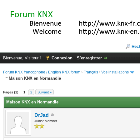
Rec
Bienvenue, Visiteur !
Connexion
S’enregistrer
Forum KNX francophone / English KNX forum
›
Français
›
Vos installations
Maison KNX en Normandie
(s))
Pages (2) :
1
2
Suivant »
Maison KNX en Normandie
DrJad
Junior Member