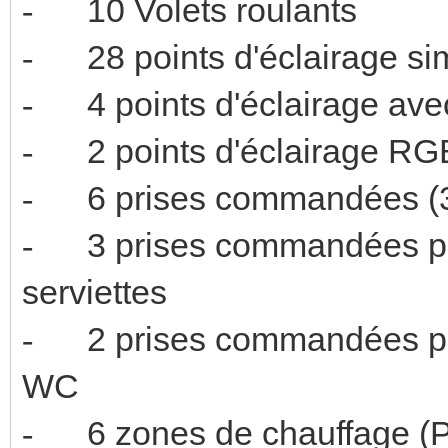
10 Volets 
-
28 points d'é
-
4 points d'écl
-
2 points d'
-
6 prises comman
-
3 prises commandées p
-
serviette
2 prises commandées 
-
W
6 zones de chauffage 
-