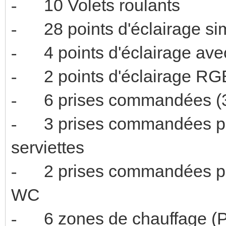
10 Volets 
-
28 points d'é
-
4 points d'écl
-
2 points d'
-
6 prises comman
-
3 prises commandées p
-
serviette
2 prises commandées 
-
W
6 zones de chauffage 
-