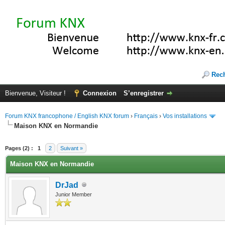
Rec
Bienvenue, Visiteur !
Connexion
S’enregistrer
Forum KNX francophone / English KNX forum
›
Français
›
Vos installations
Maison KNX en Normandie
(s))
Pages (2) :
1
2
Suivant »
Maison KNX en Normandie
DrJad
Junior Member