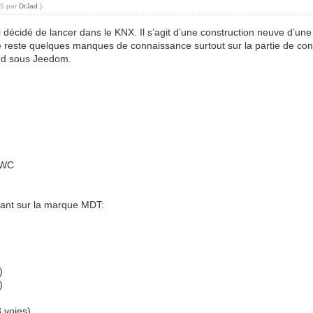
35 par
DrJad
.)
ai décidé de lancer dans le KNX. Il s’agit d’une construction neuve d’u
e reste quelques manques de connaissance surtout sur la partie de co
ard sous Jeedom.
ple
ariation
GBW
t 3 int.)
hes serviettes
bouches VMC SF WC
au)
artant sur la marque MDT:
)
)
 voies)