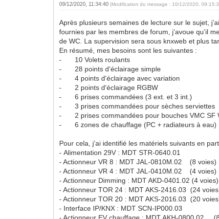
09/12/2020, 11:34:40
(Modification du message : 10/12/2020, 09:15:
Après plusieurs semaines de lecture sur le sujet, j’
fournies par les membres de forum, j’avoue qu’il m
de WC. La supervision sera sous knxweb et plus t
En résumé, mes besoins sont les suivantes :
10 Volets roulants
-
28 points d'éclairage sim
-
4 points d'éclairage avec v
-
2 points d'éclairage R
-
6 prises commandées (3 ext. e
-
3 prises commandées pour sèc
-
2 prises commandées pour 
-
6 zones de chauffage (PC + radiateurs à e
-
Pour cela, j’ai identifié les matériels suivants en p
- Alimentation 29V : MDT STR-0640.01
- Actionneur VR 8 : MDT JAL-0810M.02 (8 voies)
- Actionneur VR 4 : MDT JAL-0410M.02 (4 voies)
- Actionneur Dimming : MDT AKD-0401.02 (4 voies)
- Actionneur TOR 24 : MDT AKS-2416.03 (24 voies
- Actionneur TOR 20 : MDT AKS-2016.03 (20 voies
- Interface IP/KNX : MDT SCN-IP000.03
- Actionneur EV chauffage : MDT AKH-0800.02 (8