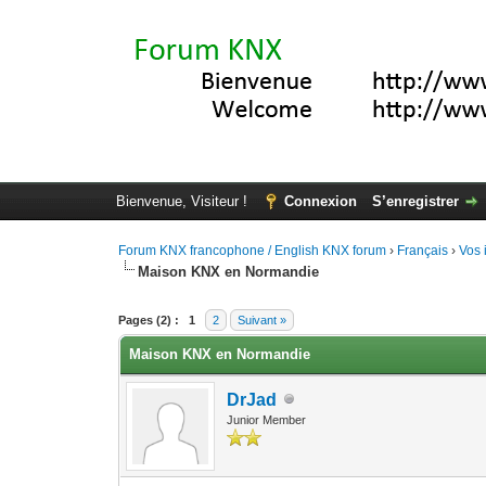
Bienvenue, Visiteur !
Connexion
S’enregistrer
Forum KNX francophone / English KNX forum
›
Français
›
Vos 
Maison KNX en Normandie
Moyenne : 0 (0 vote(s))
1
2
3
4
5
Pages (2) :
1
2
Suivant »
Maison KNX en Normandie
DrJad
Junior Member