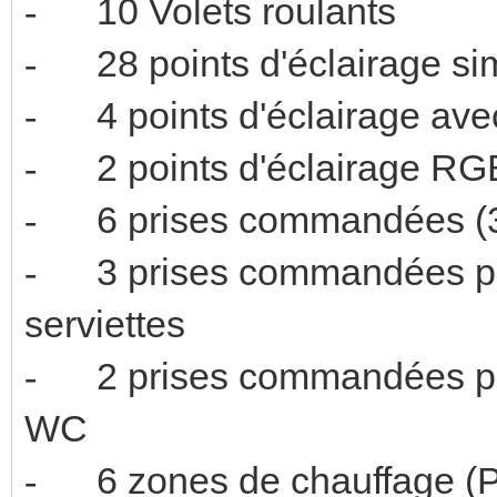
10 Volets 
-
28 points d'é
-
4 points d'écl
-
2 points d'
-
6 prises comman
-
3 prises commandées p
-
serviette
2 prises commandées 
-
W
6 zones de chauffage 
-