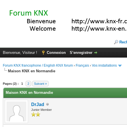
Rec
Bienvenue, Visiteur !
Connexion
S’enregistrer
Forum KNX francophone / English KNX forum
›
Français
›
Vos installations
Maison KNX en Normandie
(s))
Pages (2) :
1
2
Suivant »
Maison KNX en Normandie
DrJad
Junior Member