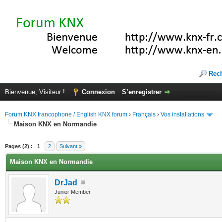
Rec
Bienvenue, Visiteur !
Connexion
S’enregistrer
Forum KNX francophone / English KNX forum
›
Français
›
Vos installations
Maison KNX en Normandie
(s))
Pages (2) :
1
2
Suivant »
Maison KNX en Normandie
DrJad
Junior Member