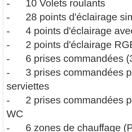
10 Volets 
-
28 points d'é
-
4 points d'écl
-
2 points d'
-
6 prises comman
-
3 prises commandées p
-
serviette
2 prises commandées 
-
W
6 zones de chauffage 
-