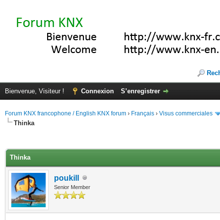
Rec
Bienvenue, Visiteur !
Connexion
S’enregistrer
Forum KNX francophone / English KNX forum
›
Français
›
Visus commerciales
Thinka
(s))
Thinka
poukill
Senior Member