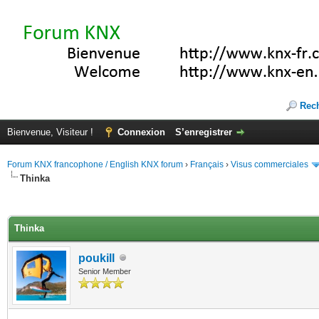
Rec
Bienvenue, Visiteur !
Connexion
S’enregistrer
Forum KNX francophone / English KNX forum
›
Français
›
Visus commerciales
Thinka
(s))
Thinka
poukill
Senior Member