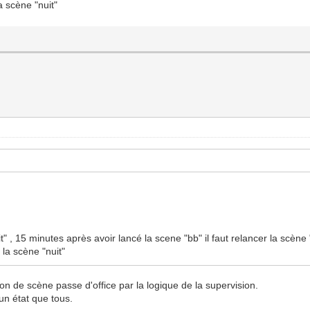
a scène "nuit"
t" , 15 minutes après avoir lancé la scene "bb" il faut relancer la scène 
 la scène "nuit"
ction de scène passe d'office par la logique de la supervision.
un état que tous.