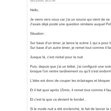
26/11/2020, 16:27:05
Hello,
Je viens vers vous car j'ai un soucis qui vient de se
J'avais déjà posté une question similaire auquel P
Situation :
Sur base d'un timer, je lance la scène 1 qui a pour 
Sur base d'un autre timer, je remet tout comme il fa
Jusque là, c'est nickel pour la nuit
Puis, depuis que j'ai un bébé, j'ai configuré une scè
lorsque l'on rentre tardivement ou qu'il s'est endor
L'idée est donc de couper les éclairages et bloque
Et il fait quoi après 15min, il remet tout comme il fau
Et c'est la que ca devient le bordel...
Si le mode nuit a été enclenché, le fait de lancer l