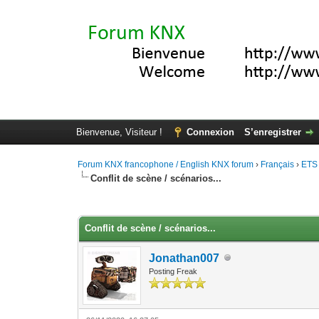
Bienvenue, Visiteur !
Connexion
S’enregistrer
Forum KNX francophone / English KNX forum
›
Français
›
ETS
Conflit de scène / scénarios...
Moyenne : 0 (0 vote(s))
1
2
3
4
5
Conflit de scène / scénarios...
Jonathan007
Posting Freak