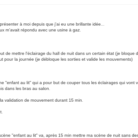
 présenter à moi depuis que j'ai eu une brillante idée...
olux m'avait répondu avec une usine à gaz.
but de mettre l'éclairage du hall de nuit dans un certain état (je bloqu
ut pour la journée (je débloque les sorties et valide les mouvements)
ne "enfant au lit" qui a pour but de couper tous les éclairages qui vont 
mis dans les bras au salon.
r la validation de mouvement durant 15 min.
t.
a scène "enfant au lit" va, après 15 min mettre ma scène de nuit sans d