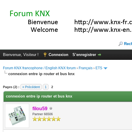
Rec
Bienvenue, Visiteur !
Connexion
S’enregistrer
Forum KNX francophone / English KNX forum
›
Français
›
ETS
connexion entre ip router et bus knx
(s))
Pages (2) :
« Précédent
1
2
connexion entre ip router et bus knx
filou59
Partner 66506