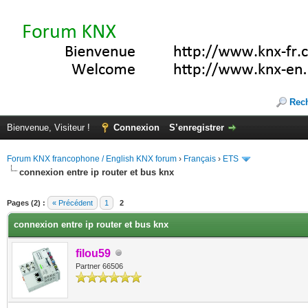
Rec
Bienvenue, Visiteur !
Connexion
S’enregistrer
Forum KNX francophone / English KNX forum
›
Français
›
ETS
connexion entre ip router et bus knx
(s))
Pages (2) :
« Précédent
1
2
connexion entre ip router et bus knx
filou59
Partner 66506