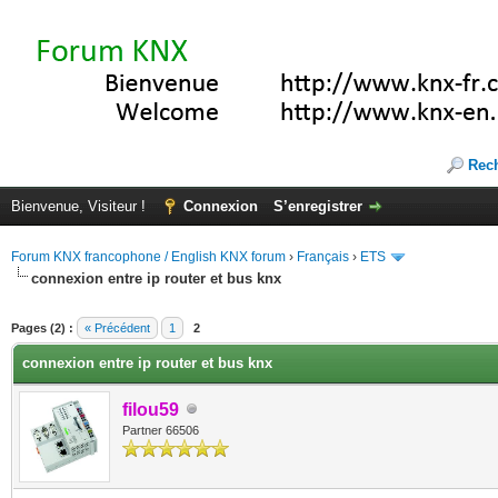
Rec
Bienvenue, Visiteur !
Connexion
S’enregistrer
Forum KNX francophone / English KNX forum
›
Français
›
ETS
connexion entre ip router et bus knx
(s))
Pages (2) :
« Précédent
1
2
connexion entre ip router et bus knx
filou59
Partner 66506