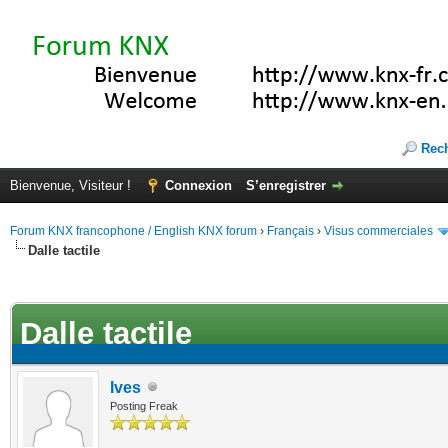
Rec
Bienvenue, Visiteur !
Connexion
S’enregistrer
Forum KNX francophone / English KNX forum
›
Français
›
Visus commerciales
Dalle tactile
(s))
Dalle tactile
Ives
Posting Freak