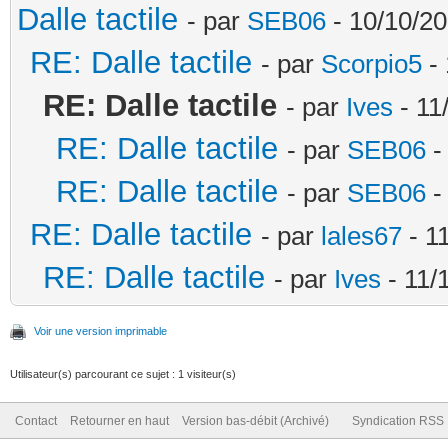
Dalle tactile
- par
SEB06
- 10/10/20
RE: Dalle tactile
- par
Scorpio5
- 
RE: Dalle tactile
- par
Ives
- 11
RE: Dalle tactile
- par
SEB06
-
RE: Dalle tactile
- par
SEB06
-
RE: Dalle tactile
- par
lales67
- 1
RE: Dalle tactile
- par
Ives
- 11/
Voir une version imprimable
Utilisateur(s) parcourant ce sujet : 1 visiteur(s)
Contact
Retourner en haut
Version bas-débit (Archivé)
Syndication RSS