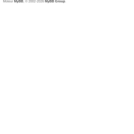
Moteur
MyBB
, © 2002-2026
MyBB Group
.