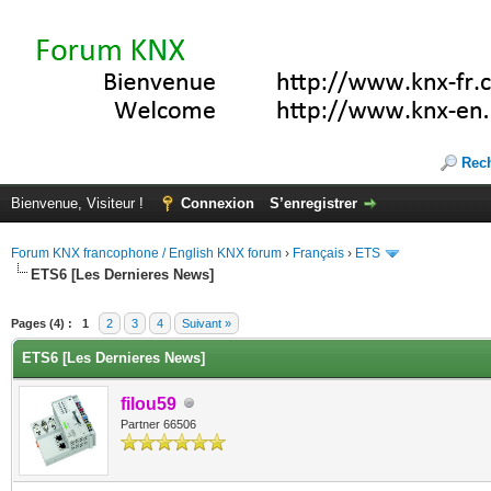
Rec
Bienvenue, Visiteur !
Connexion
S’enregistrer
Forum KNX francophone / English KNX forum
›
Français
›
ETS
ETS6 [Les Dernieres News]
(s))
Pages (4) :
1
2
3
4
Suivant »
ETS6 [Les Dernieres News]
filou59
Partner 66506