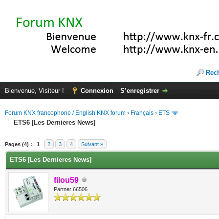
Rec
Bienvenue, Visiteur !
Connexion
S’enregistrer
Forum KNX francophone / English KNX forum
›
Français
›
ETS
ETS6 [Les Dernieres News]
(s))
Pages (4) :
1
2
3
4
Suivant »
ETS6 [Les Dernieres News]
filou59
Partner 66506