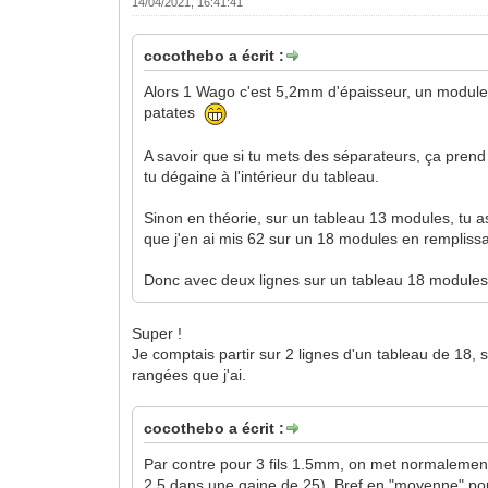
14/04/2021, 16:41:41
cocothebo a écrit :
Alors 1 Wago c'est 5,2mm d'épaisseur, un module ç
patates
A savoir que si tu mets des séparateurs, ça pren
tu dégaine à l'intérieur du tableau.
Sinon en théorie, sur un tableau 13 modules, tu 
que j'en ai mis 62 sur un 18 modules en remplissa
Donc avec deux lignes sur un tableau 18 modules t
Super !
Je comptais partir sur 2 lignes d'un tableau de 18,
rangées que j'ai.
cocothebo a écrit :
Par contre pour 3 fils 1.5mm, on met normalemen
2,5 dans une gaine de 25). Bref en "moyenne" pou