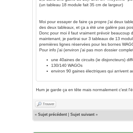
(un tableau 18 module fait 35 cm de largeur)
Moi pour essayer de faire ça propre j'ai deux tab
des deux tableaux, et ça a été une galère pas po
Donc pour moi il faut vraiment prévoir beaucoup de
maintenant, je partirai sur 3 tableaux de 13 modu
premières lignes réservées pour les bornes WAGO (e
Pour info j'ai (environ j'ai pas mon dossier complet 
une 40aines de circuits (ie disjoncteurs) dif
130/140 WAGOs
environ 90 gaines électriques qui arrivent 
Hum je garde ça en tête mais normalement c'est l'élect
Trouver
«
Sujet précédent
|
Sujet suivant
»