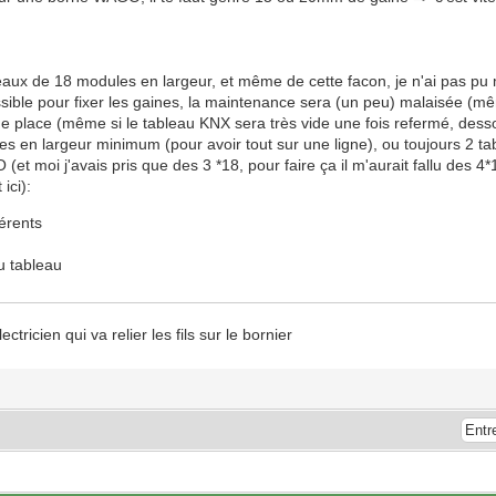
leaux de 18 modules en largeur, et même de cette facon, je n'ai pas pu 
ssible pour fixer les gaines, la maintenance sera (un peu) malaisée (
 place (même si le tableau KNX sera très vide une fois refermé, dessous 
les en largeur minimum (pour avoir tout sur une ligne), ou toujours 2 
t moi j'avais pris que des 3 *18, pour faire ça il m'aurait fallu des 4*
ici):
férents
au tableau
ricien qui va relier les fils sur le bornier