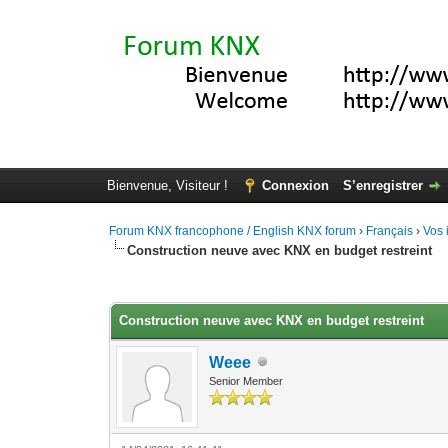
Bienvenue, Visiteur !
Connexion
S’enregistrer
Forum KNX francophone / English KNX forum
›
Français
›
Vos 
Construction neuve avec KNX en budget restreint
Moyenne : 3.67 (3 vote(s))
1
2
3
4
5
Construction neuve avec KNX en budget restreint
Weee
Senior Member