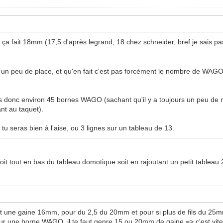
a fait 18mm (17,5 d'après legrand, 18 chez schneider, bref je sais pas 
d un peu de place, et qu'en fait c'est pas forcément le nombre de WAGO
as donc environ 45 bornes WAGO (sachant qu'il y a toujours un peu de m
nt au taquet).
u seras bien à l'aise, ou 3 lignes sur un tableau de 13.
 soit tout en bas du tableau domotique soit en rajoutant un petit table
t une gaine 16mm, pour du 2,5 du 20mm et pour si plus de fils du 25m
r une borne WAGO, il te faut genre 15 ou 20mm de gaine => c'est vite 