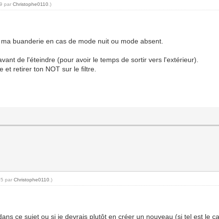
59 par
Christophe0110
.)
de ma buanderie en cas de mode nuit ou mode absent.
t de l'éteindre (pour avoir le temps de sortir vers l'extérieur).
e et retirer ton NOT sur le filtre.
35 par
Christophe0110
.)
ans ce sujet ou si je devrais plutôt en créer un nouveau (si tel est le c