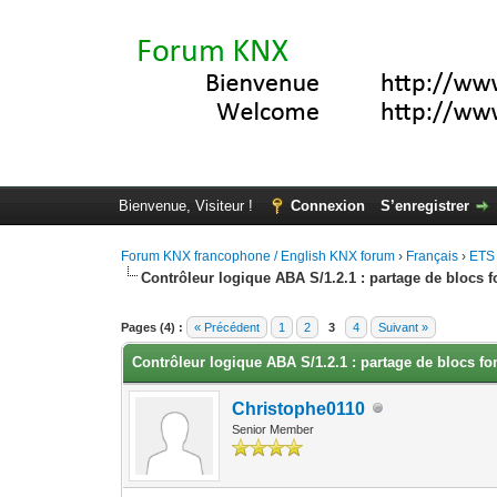
Bienvenue, Visiteur !
Connexion
S’enregistrer
Forum KNX francophone / English KNX forum
›
Français
›
ETS
Contrôleur logique ABA S/1.2.1 : partage de blocs f
Moyenne : 5 (1 vote(s))
1
2
3
4
5
Pages (4) :
« Précédent
1
2
3
4
Suivant »
Contrôleur logique ABA S/1.2.1 : partage de blocs fo
Christophe0110
Senior Member