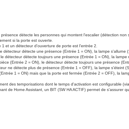
e présence détecte les personnes qui montent l'escalier (détection non 
ment si la porte est ouverte.
 1 et un détecteur d'ouverture de porte est l'entrée 2.
le détecteur détecte une présence (Entrée 1 = ON), la lampe s'allume (
 le détecteur détecte toujours une présence (Entrée 1 = ON), la lampe 
 pièce (Entrée 2 = ON), le détecteur détecte toujours une présence (En
teur ne détecte plus de présence (Entrée 1 = OFF), la lampe s'éteint (
(Entrée 1 = ON) mais que la porte est fermée (Entrée 2 = OFF), la lamp
nt des temporisations dont le temps d'activation est configurable (vi
enant de Home Assistant, un BIT (SW HA ACTIF) permet de s'assurer que