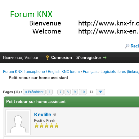
Rec
Bienvenue, Visiteur !
Connexion
S’enregistrer
Forum KNX francophone / English KNX forum
›
Français
›
Logiciels libres (linkn
Petit retour sur home assistant
(s))
Pages (11) :
« Précédent
1
...
7
8
9
10
11
Petit retour sur home assistant
Kevlille
Posting Freak