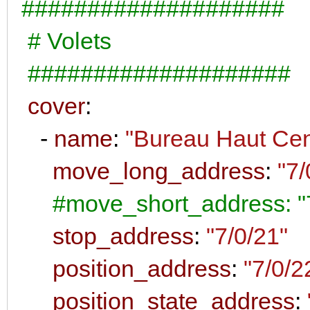
####################
# Volets
####################
cover
:
-
name
:
"Bureau Haut Cen
move_long_address
:
"7/
#move_short_address: "
stop_address
:
"7/0/21"
position_address
:
"7/0/2
position_state_address
: