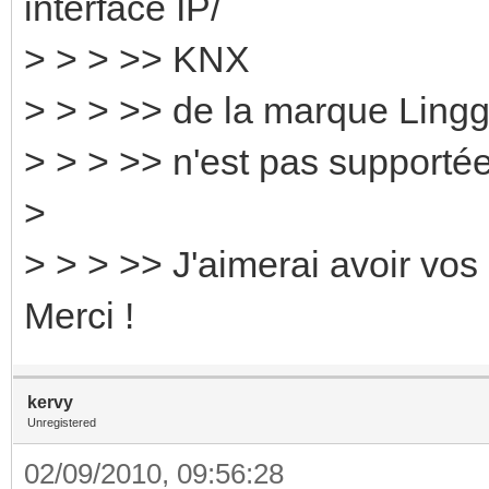
interface IP/
> > > >> KNX
> > > >> de la marque Lingg
> > > >> n'est pas supportée
>
> > > >> J'aimerai avoir vos 
Merci !
kervy
Unregistered
02/09/2010, 09:56:28