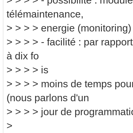
télémaintenance,
> > > > energie (monitoring)
> > > > - facilité : par rappo
à dix fo
> > > > is
> > > > moins de temps pou
(nous parlons d'un
> > > > jour de programmati
>