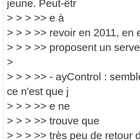
jeune. Peut-êtr
> > > >> e à
> > > >> revoir en 2011, en 
> > > >> proposent un serv
>
> > > >> - ayControl : sembl
ce n'est que j
> > > >> e ne
> > > >> trouve que
> > > >> très peu de retour 