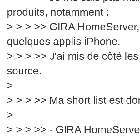
produits, notamment :
> > > >> GIRA HomeServer,
quelques applis iPhone.
> > > >> J'ai mis de côté le
source.
>
> > > >> Ma short list est do
>
> > > >> - GIRA HomeServe