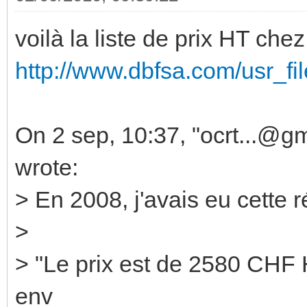
voilà la liste de prix HT che
http://www.dbfsa.com/usr_f
On 2 sep, 10:37, "ocrt...@g
wrote:
> En 2008, j'avais eu cett
>
> "Le prix est de 2580 CHF 
env