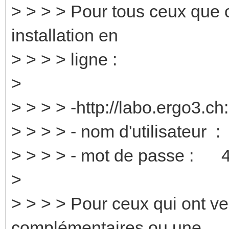
> > > > Pour tous ceux que 
installation en
> > > > ligne :
>
> > > > -http://labo.ergo3.c
> > > > - nom d'utilisateur 
> > > > - mot de passe : 4
>
> > > > Pour ceux qui ont ve
complémentaires ou une