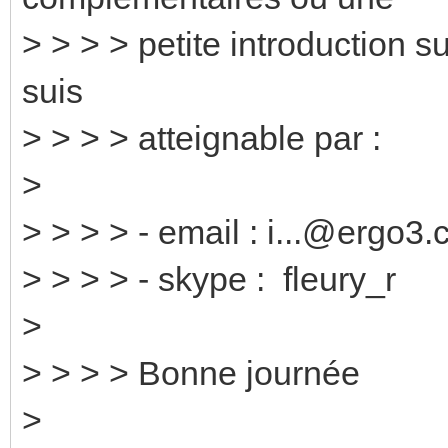
> > > > petite introduction s
suis
> > > > atteignable par :
>
> > > > - email : i...@ergo3.
> > > > - skype : fleury_r
>
> > > > Bonne journée
>