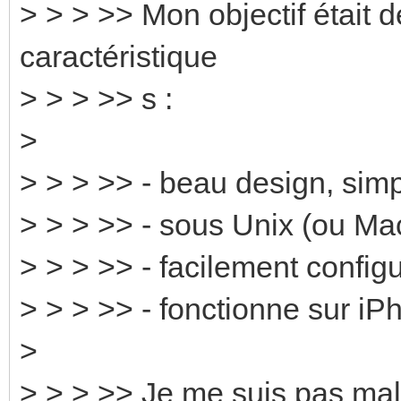
> > > >> Mon objectif était 
caractéristique
> > > >> s :
>
> > > >> - beau design, simp
> > > >> - sous Unix (ou Ma
> > > >> - facilement confi
> > > >> - fonctionne sur iP
>
> > > >> Je me suis pas ma