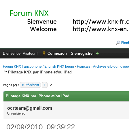
Rec
Bienvenue, Visiteur !
Connexion
S’enregistrer
Forum KNX francophone / English KNX forum
›
Français
›
Archives eib-domotiqu
Pilotage KNX par iPhone et/ou iPad
Pages (2) :
« Précédent
1
2
Pilotage KNX par iPhone et/ou iPad
ocrteam@gmail.com
Unregistered
02/09/2010, 09:39:22