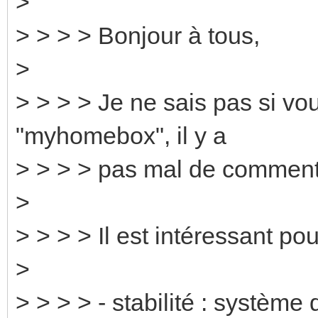
>
> > > > Bonjour à tous,
>
> > > > Je ne sais pas si vo
"myhomebox", il y a
> > > > pas mal de commenta
>
> > > > Il est intéressant pou
>
> > > > - stabilité : systèm