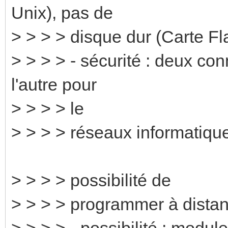
Unix), pas de
> > > > disque dur (Carte 
> > > > - sécurité : deux co
l'autre pour
> > > > le
> > > > réseaux informatiqu
> > > > possibilité de
> > > > programmer à distan
> > > > - possibilité : module