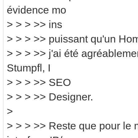
évidence mo
> > > >> ins
> > > >> puissant qu'un Ho
> > > >> j'ai été agréablemen
Stumpfl, I
> > > >> SEO
> > > >> Designer.
>
> > > >> Reste que pour le 