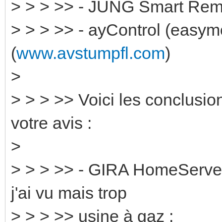
> > > >> - JUNG Smart Rem
> > > >> - ayControl (easy
(
www.avstumpfl.com
)
>
> > > >> Voici les conclusion
votre avis :
>
> > > >> - GIRA HomeServer :
j'ai vu mais trop
> > > >> usine à gaz :