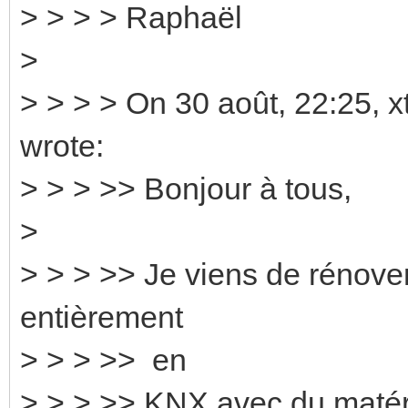
> > > > Raphaël
>
> > > > On 30 août, 22:25, 
wrote:
> > > >> Bonjour à tous,
>
> > > >> Je viens de rénover
entièrement
> > > >> en
> > > >> KNX avec du maté