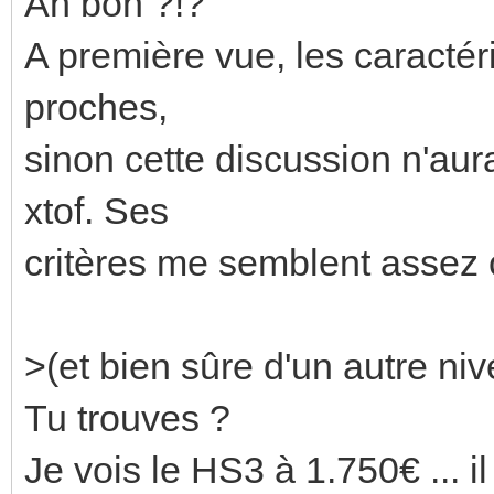
Ah bon ?!?
A première vue, les caractér
proches,
sinon cette discussion n'aur
xtof. Ses
critères me semblent assez c
>(et bien sûre d'un autre niv
Tu trouves ?
Je vois le HS3 à 1.750€ ...