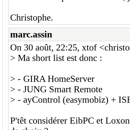
Christophe.
marc.assin
On 30 août, 22:25, xtof <chris
> Ma short list est donc :
> - GIRA HomeServer
> - JUNG Smart Remote
> - ayControl (easymobiz) + IS
P'têt considérer EibPC et Loxone