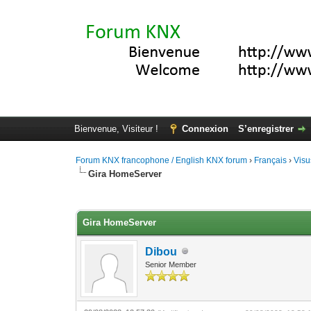
Bienvenue, Visiteur !
Connexion
S’enregistrer
Forum KNX francophone / English KNX forum
›
Français
›
Visu
Gira HomeServer
Moyenne : 0 (0 vote(s))
1
2
3
4
5
Gira HomeServer
Dibou
Senior Member