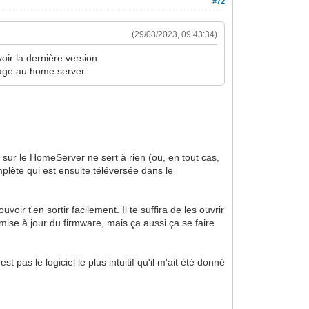
#72
(29/08/2023, 09:43:34)
oir la dernière version.
sage au home server
sur le HomeServer ne sert à rien (ou, en tout cas,
mplète qui est ensuite téléversée dans le
oir t'en sortir facilement. Il te suffira de les ouvrir
mise à jour du firmware, mais ça aussi ça se faire
pas le logiciel le plus intuitif qu'il m'ait été donné