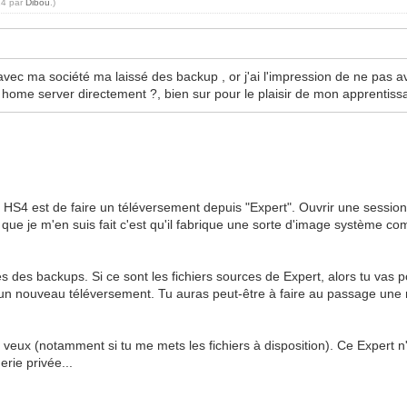
14 par
Dibou
.)
vec ma société ma laissé des backup , or j'ai l'impression de ne pas av
home server directement ?, bien sur pour le plaisir de mon apprentis
S4 est de faire un téléversement depuis "Expert". Ouvrir une session 
que je m'en suis fait c'est qu'il fabrique une sorte d'image système co
s des backups. Si ce sont les fichiers sources de Expert, alors tu vas pouv
re un nouveau téléversement. Tu auras peut-être à faire au passage une 
veux (notamment si tu me mets les fichiers à disposition). Ce Expert n'est 
rie privée...