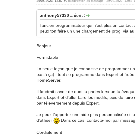
29/08/2023, 12:57:30
(Modification du message : 29/08/2023, 12:58:
anthony57330 a écrit :
l'ancien programmateur qui n'est plus en contact a
peux ton faire un une chargement de prog via au 
Bonjour
Formidable !
La seule façon que je connaisse de programmer un H
pas à ça) : tout se programme dans Expert et l'idée 
HomeServer.
Il faudrait savoir de quoi tu parles lorsque tu évoque
dans Expert et d'aller faire les modifs, puis de fai
par téléversement depuis Expert.
Je peux t'apporter une aide plus personnalisée si tu 
d'utiliser
Dans ce cas, contacte-moi par message
Cordialement