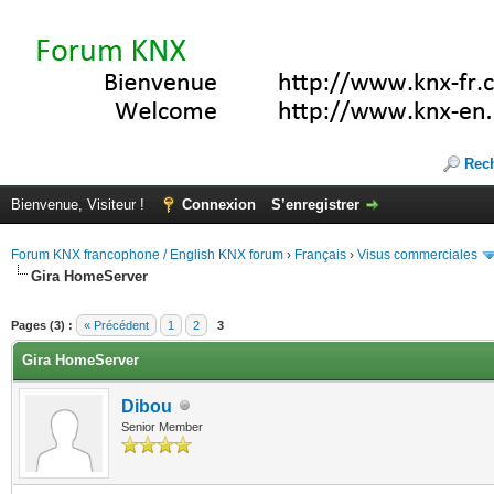
Rec
Bienvenue, Visiteur !
Connexion
S’enregistrer
Forum KNX francophone / English KNX forum
›
Français
›
Visus commerciales
Gira HomeServer
(s))
Pages (3) :
« Précédent
1
2
3
Gira HomeServer
Dibou
Senior Member