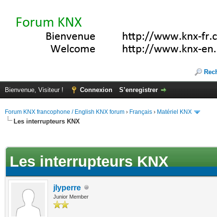
Rec
Bienvenue, Visiteur !
Connexion
S’enregistrer
Forum KNX francophone / English KNX forum
›
Français
›
Matériel KNX
Les interrupteurs KNX
te(s))
Les interrupteurs KNX
jlyperre
Junior Member