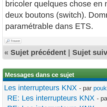
bricoler quelques chose en n
deux boutons (switch). Dom
paramétrable dans ETS.
Trouver
«
Sujet précédent
|
Sujet sui
Messages dans ce sujet
Les interrupteurs KNX
- par
pouki
RE: Les interrupteurs KNX
- p