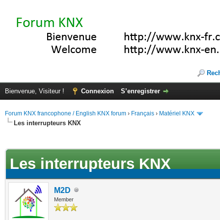
Rec
Bienvenue, Visiteur !
Connexion
S’enregistrer
Forum KNX francophone / English KNX forum
›
Français
›
Matériel KNX
Les interrupteurs KNX
te(s))
Les interrupteurs KNX
M2D
Member