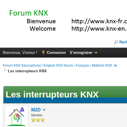
Rec
Bienvenue, Visiteur !
Connexion
S’enregistrer
Forum KNX francophone / English KNX forum
›
Français
›
Matériel KNX
Les interrupteurs KNX
te(s))
Les interrupteurs KNX
M2D
Member